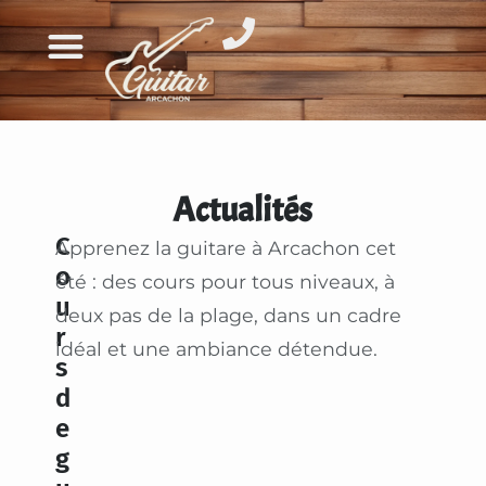
Actualités
C
Apprenez la guitare à Arcachon cet
o
été : des cours pour tous niveaux, à
u
deux pas de la plage, dans un cadre
r
idéal et une ambiance détendue.
s
d
e
g