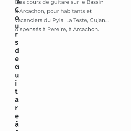
🎸
Des cours de guitare sur le Bassin
C
d’Arcachon, pour habitants et
o
vacanciers du Pyla, La Teste, Gujan…
u
dispensés à Pereire, à Arcachon.
r
s
d
e
G
u
i
t
a
r
e
à