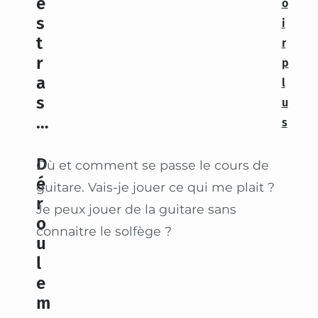
e
o
s
i
t
r
r
p
a
l
s
u
…
s
D
Où et comment se passe le cours de
é
guitare. Vais-je jouer ce qui me plait ?
r
Je peux jouer de la guitare sans
o
connaitre le solfège ?
u
l
e
m