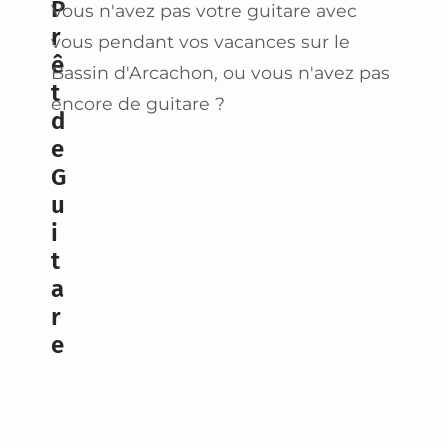
P
Vous n'avez pas votre guitare avec
r
vous pendant vos vacances sur le
ê
Bassin d'Arcachon, ou vous n'avez pas
t
encore de guitare ?
d
e
G
u
i
t
a
r
e